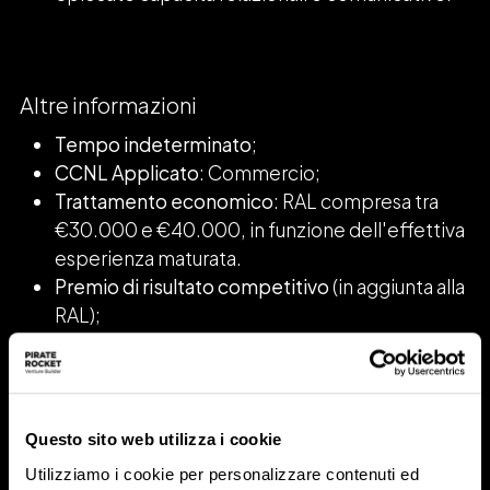
Altre informazioni
Tempo indeterminato
;
CCNL Applicato
: Commercio;
Trattamento economico
: RAL compresa tra
€30.000 e €40.000, in funzione dell'effettiva
esperienza maturata.
Premio di risultato competitivo
(in aggiunta alla
RAL);
Cosa offriamo
: opportunità di crescita
professionale, lavoro agile, Welfare aziendale.
Scopri tutti i benefit sul nostro sito!
Sede di lavoro
: Milano Centro.
Questo sito web utilizza i cookie
L’accelerazione dell’intelligenza artificiale sta
Utilizziamo i cookie per personalizzare contenuti ed